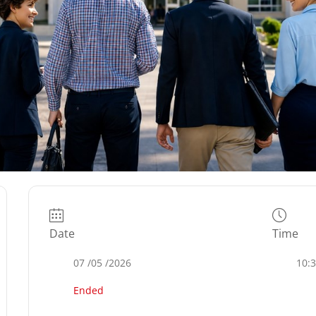
Date
Time
07 /05 /2026
10:
Ended