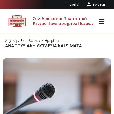
Μετάβαση
English
Σύνδεση
στο
περιεχόμενο
Συνεδριακό και Πολιτιστικό
Κέντρο Πανεπιστημίου Πατρών
Toggl
Navig
ΤΟ ΣΠΚ
Αρχική
Εκδηλώσεις
Ημερίδα
ΑΝΑΠΤΥΞΙΑΚΗ ΔΥΣΛΕΞΙΑ ΚΑΙ SIMATA
ΥΠΟΔΟΜΈΣ
ΕΚΔΗΛΏΣΕΙΣ
ΕΠΊΣΚΕΨΗ
ΤΑ ΝΈΑ ΜΑΣ
ΑΊΤΗΣΗ – ΚΑΝΟΝΙΣΜΌΣ