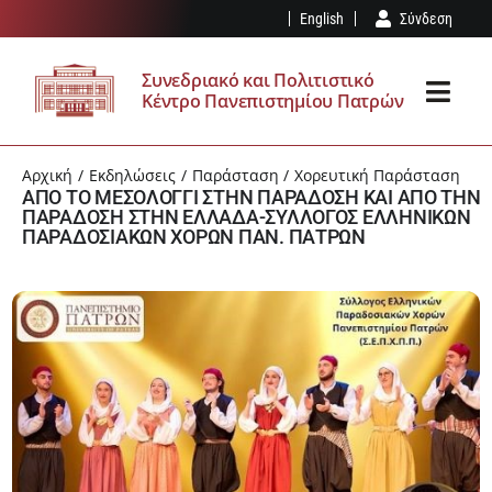
Μετάβαση
English
Σύνδεση
στο
περιεχόμενο
Συνεδριακό και Πολιτιστικό
Κέντρο Πανεπιστημίου Πατρών
Toggl
Navig
ΤΟ ΣΠΚ
Αρχική
Εκδηλώσεις
Παράσταση
Χορευτική Παράσταση
ΑΠΟ ΤΟ ΜΕΣΟΛΟΓΓΙ ΣΤΗΝ ΠΑΡΑΔΟΣΗ ΚΑΙ ΑΠΟ ΤΗΝ
ΠΑΡΑΔΟΣΗ ΣΤΗΝ ΕΛΛΑΔΑ-ΣΥΛΛΟΓΟΣ ΕΛΛΗΝΙΚΩΝ
ΥΠΟΔΟΜΈΣ
ΠΑΡΑΔΟΣΙΑΚΩΝ ΧΟΡΩΝ ΠΑΝ. ΠΑΤΡΩΝ
ΕΚΔΗΛΏΣΕΙΣ
ΕΠΊΣΚΕΨΗ
ΤΑ ΝΈΑ ΜΑΣ
ΑΊΤΗΣΗ – ΚΑΝΟΝΙΣΜΌΣ