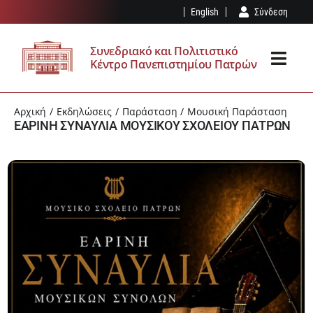
Μετάβαση
English
Σύνδεση
στο
περιεχόμενο
Συνεδριακό και Πολιτιστικό
Κέντρο Πανεπιστημίου Πατρών
Toggl
Navig
ΤΟ ΣΠΚ
Αρχική
Εκδηλώσεις
Παράσταση
Μουσική Παράσταση
ΕΑΡΙΝΗ ΣΥΝΑΥΛΙΑ ΜΟΥΣΙΚΟΥ ΣΧΟΛΕΙΟΥ ΠΑΤΡΩΝ
ΥΠΟΔΟΜΈΣ
ΕΚΔΗΛΏΣΕΙΣ
ΕΠΊΣΚΕΨΗ
ΤΑ ΝΈΑ ΜΑΣ
ΑΊΤΗΣΗ – ΚΑΝΟΝΙΣΜΌΣ