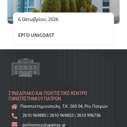
6 Οκτωβρίου, 2026
ΕΡΓΟ UNICOAST
ΣΥΝΕΔΡΙΑΚΌ ΚΑΙ ΠΟΛΙΤΙΣΤΙΚΌ KΈΝΤΡΟ
ΠΑΝΕΠΙΣΤΗΜΊΟΥ ΠΑΤΡΏΝ
Πανεπιστημιούπολη, T.K. 265 04, Ρίο Πατρών
2610 969885
|
2610 969853
|
2610 996736
politismos@upatras.gr