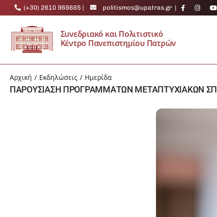
Μετάβαση
(+30) 2610 969885
|
politismos@upatras.gr
|
στο
περιεχόμενο
Συνεδριακό και Πολιτιστικό
Κέντρο Πανεπιστημίου Πατρών
Αρχική
Εκδηλώσεις
Ημερίδα
ΠΑΡΟΥΣΙΑΣΗ ΠΡΟΓΡΑΜΜΑΤΩΝ ΜΕΤΑΠΤΥΧΙΑΚΩΝ ΣΠ