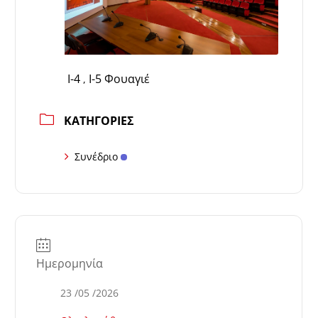
Ι-4
Ι-5 Φουαγιέ
,
ΚΑΤΗΓΟΡΊΕΣ
Συνέδριο
Ημερομηνία
23 /05 /2026