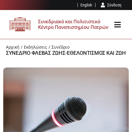
Μετάβαση
English
Σύνδεση
στο
περιεχόμενο
Συνεδριακό και Πολιτιστικό
Κέντρο Πανεπιστημίου Πατρών
Toggl
Navig
ΤΟ ΣΠΚ
Αρχική
Εκδηλώσεις
Συνέδριο
ΣΥΝΕΔΡΙΟ ΦΛΕΒΑΣ ΖΩΗΣ-ΕΘΕΛΟΝΤΙΣΜΟΣ ΚΑΙ ΖΩΗ
ΥΠΟΔΟΜΈΣ
ΕΚΔΗΛΏΣΕΙΣ
ΕΠΊΣΚΕΨΗ
ΤΑ ΝΈΑ ΜΑΣ
ΑΊΤΗΣΗ – ΚΑΝΟΝΙΣΜΌΣ