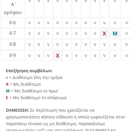
v
v
v
v
v
v
v
v
v
v
v
Α΄
ορόφου
ΙΙ-6
v
v
v
v
v
v
v
v
v
v
v
ΙΙ-7
v
v
v
v
v
v
v
v
X
M
v
ΙΙ-8
v
v
v
v
v
v
v
v
v
v
v
ΙΙ-9
v
v
v
X
v
v
v
v
v
v
v
Επεξήγηση συμβόλων:
v = Διαθέσιμο όλη την ημέρα
X
= Μη διαθέσιμο
Μ
= Μη διαθέσιμο το πρωί
E
= Μη διαθέσιμο το απόγευμα
ΣΗΜΕΙΩΣΗ:
Σε περίπτωση που χρειάζεται να
χρησιμοποιήσετε κάποια αίθουσα η οποία εμφανίζεται στον
παραπάνω πίνακα ως μη διαθέσιμη, παρακαλoύμε
επικοινωνήστε μαζί μας στα τηλέφωνα 2610-969853 και