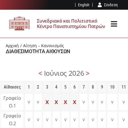
Μετάβαση
English
Σύνδεση
στο
περιεχόμενο
Συνεδριακό και Πολιτιστικό
Κέντρο Πανεπιστημίου Πατρών
Toggl
Navig
ΤΟ ΣΠΚ
Αρχική
Αίτηση – Κανονισμός
ΔΙΑΘΕΣΙΜΌΤΗΤΑ ΑΙΘΟΥΣΏΝ
ΥΠΟΔΟΜΈΣ
<
Ιούνιος 2026
>
ΕΚΔΗΛΏΣΕΙΣ
Αίθουσες
1
2
3
4
5
6
7
8
9
10
11
ΕΠΊΣΚΕΨΗ
Γραφείο
v
v
X
X
X
X
v
v
v
v
v
Ο.1
ΤΑ ΝΈΑ ΜΑΣ
Γραφείο
v
v
v
v
v
v
v
v
v
v
v
Ο.2
ΑΊΤΗΣΗ – ΚΑΝΟΝΙΣΜΌΣ