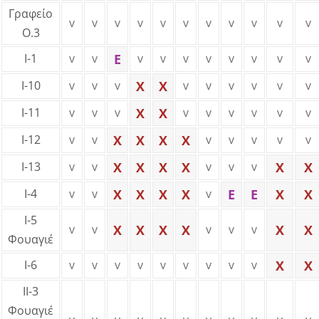
Γραφείο
v
v
v
v
v
v
v
v
v
v
v
Ο.3
Ι-1
v
v
E
v
v
v
v
v
v
v
v
Ι-10
v
v
v
X
X
v
v
v
v
v
v
Ι-11
v
v
v
X
X
v
v
v
v
v
v
Ι-12
v
v
X
X
X
X
v
v
v
v
v
Ι-13
v
v
X
X
X
X
v
v
v
X
X
Ι-4
v
v
X
X
X
X
v
E
E
X
X
Ι-5
v
v
X
X
X
X
v
v
v
X
X
Φουαγιέ
Ι-6
v
v
v
v
v
v
v
v
v
X
X
ΙΙ-3
Φουαγιέ